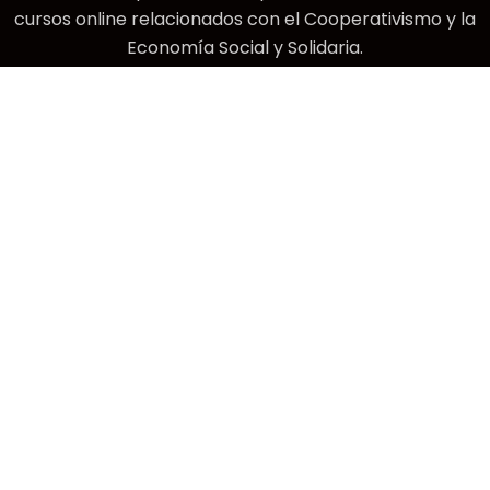
cursos online relacionados con el Cooperativismo y la
Economía Social y Solidaria.
DOCUMENTOS LEGALES
Términos y Condiciones
Aviso de Privacidad
Políticas de Cookies
Aviso Legal