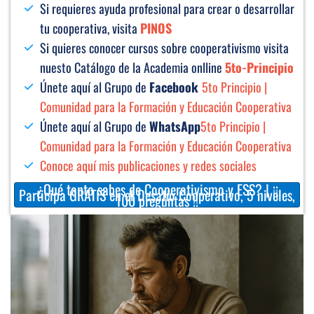
Si requieres ayuda profesional para crear o desarrollar
tu cooperativa, visita
PINOS
Si quieres conocer cursos sobre cooperativismo visita
nuesto Catálogo de la Academia onlline
5to-Principio
Únete aquí al Grupo de
Facebook
5to Principio |
Comunidad para la Formación y Educación Cooperativa
Únete aquí al Grupo de
WhatsApp
5to Principio |
Comunidad para la Formación y Educación Cooperativa
Conoce aquí mis publicaciones y redes sociales
¿Qué tanto sabes de Cooperativismo y ESS? | ¡¡
Participa GRATIS en el Desafío Cooperativo, 5 niveles,
100 preguntas !!