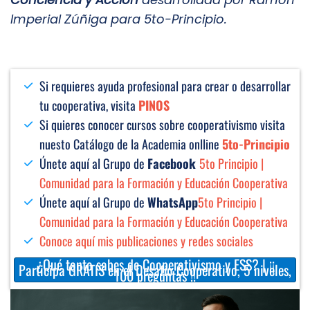
Imperial Zúñiga para 5to-Principio.
Si requieres ayuda profesional para crear o desarrollar
tu cooperativa, visita
PINOS
Si quieres conocer cursos sobre cooperativismo visita
nuesto Catálogo de la Academia onlline
5to-Principio
Únete aquí al Grupo de
Facebook
5to Principio |
Comunidad para la Formación y Educación Cooperativa
Únete aquí al Grupo de
WhatsApp
5to Principio |
Comunidad para la Formación y Educación Cooperativa
Conoce aquí mis publicaciones y redes sociales
¿Qué tanto sabes de Cooperativismo y ESS? | ¡¡
Participa GRATIS en el Desafío Cooperativo, 5 niveles,
100 preguntas !!