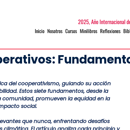
2025, Año Internacional de
Inicio
Nosotros
Cursos
Minilibros
Reflexiones
Bib
perativos: Fundamento
tica del cooperativismo, guiando su acción
nibilidad. Estos siete fundamentos, desde la
 la comunidad, promueven la equidad en la
impacto social.
relevantes que nunca, enfrentando desafíos
climática. El artículo analiza cada principio y